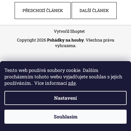
a
PŘEDCHOZÍ ČLÁNEK
DALŠÍ ČLÁNEK
j
í
Z
t
Vytvořil Shoptet
á
?
Copyright 2026
Pohádky na houby
. Všechna práva
p
vyhrazena.
a
t
í
HLEDAT
Tento web používá soubory cookie. Dalším
procházením tohoto webu vyjadřujete souhlas s jejich
používáním.. Více informací
zde
.
Nastavení
Souhlasím