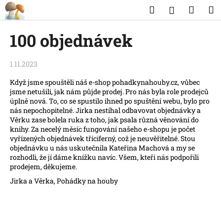
K
Přejít
Hledat
Náku
M
Přihlášen
na
o
obsah
Zpět
Zpět
košík
š
100 objednávek
í
C
k
1.11.2023
o
p
Když jsme spouštěli náš e-shop pohadkynahouby.cz, vůbec
o
jsme netušili, jak nám půjde prodej. Pro nás byla role prodejců
úplně nová. To, co se spustilo ihned po spuštění webu, bylo pro
t
nás nepochopitelné. Jirka nestíhal odbavovat objednávky a
ř
Věrku zase bolela ruka z toho, jak psala různá věnování do
e
knihy. Za necelý měsíc fungování našeho e-shopu je počet
vyřízených objednávek tříciferný, což je neuvěřitelné. Stou
b
objednávku u nás uskutečnila Kateřina Machová a my se
u
rozhodli, že jí dáme knížku navíc. Všem, kteří nás podpořili
prodejem, děkujeme.
j
e
Jirka a Věrka, Pohádky na houby
t
e
n