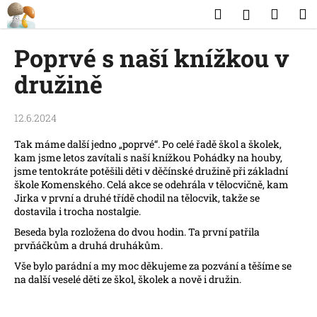
K
Přejít
Hledat
Náku
M
Přihlášen
na
o
obsah
Zpět
Zpět
košík
š
Poprvé s naší knížkou v
í
C
družině
k
o
p
12.6.2024
o
Tak máme další jedno „poprvé“. Po celé řadě škol a školek,
t
kam jsme letos zavítali s naší knížkou Pohádky na houby,
ř
jsme tentokráte potěšili děti v děčínské družině při základní
e
škole Komenského. Celá akce se odehrála v tělocvičně, kam
Jirka v první a druhé třídě chodil na tělocvik, takže se
b
dostavila i trocha nostalgie.
u
Beseda byla rozložena do dvou hodin. Ta první patřila
j
prvňáčkům a druhá druhákům.
e
Vše bylo parádní a my moc děkujeme za pozvání a těšíme se
t
na další veselé děti ze škol, školek a nově i družin.
e
n