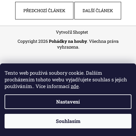
a
PŘEDCHOZÍ ČLÁNEK
DALŠÍ ČLÁNEK
j
í
Z
t
Vytvořil Shoptet
á
?
Copyright 2026
Pohádky na houby
. Všechna práva
p
vyhrazena.
a
t
í
HLEDAT
Tento web používá soubory cookie. Dalším
procházením tohoto webu vyjadřujete souhlas s jejich
používáním.. Více informací
zde
.
Nastavení
Souhlasím