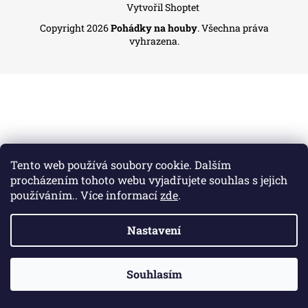
Z
Vytvořil Shoptet
a
á
Copyright 2026
Pohádky na houby
. Všechna práva
j
p
vyhrazena.
í
a
t
t
?
í
HLEDAT
Tento web používá soubory cookie. Dalším
procházením tohoto webu vyjadřujete souhlas s jejich
používáním.. Více informací
zde
.
Nastavení
Souhlasím