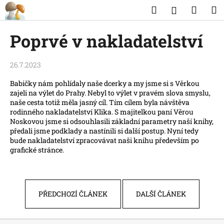
K
Přejít
Hledat
Náku
M
Přihlášen
na
o
obsah
Zpět
Zpět
košík
š
Poprvé v nakladatelství
í
C
k
26.7.2023
o
p
Babičky nám pohlídaly naše dcerky a my jsme si s Věrkou
o
zajeli na výlet do Prahy. Nebyl to výlet v pravém slova smyslu,
naše cesta totiž měla jasný cíl. Tím cílem byla návštěva
t
rodinného nakladatelství Klika. S majitelkou paní Věrou
ř
Noskovou jsme si odsouhlasili základní parametry naší knihy,
e
předali jsme podklady a nastínili si další postup. Nyní tedy
bude nakladatelství zpracovávat naši knihu především po
b
grafické stránce.
u
j
e
PŘEDCHOZÍ ČLÁNEK
DALŠÍ ČLÁNEK
t
e
n